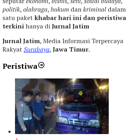
seputar
ekonomi
,
bisnis
,
seni
,
sosial budaya
,
politik
,
olahraga
,
hukum
dan
kriminal
dalam
satu paket
khabar hari ini dan peristiwa
terkini
hanya di
Jurnal Jatim
Jurnal Jatim
, Media Informasi Terpercaya
Rakyat
Surabaya
,
Jawa Timur
.
Peristiwa