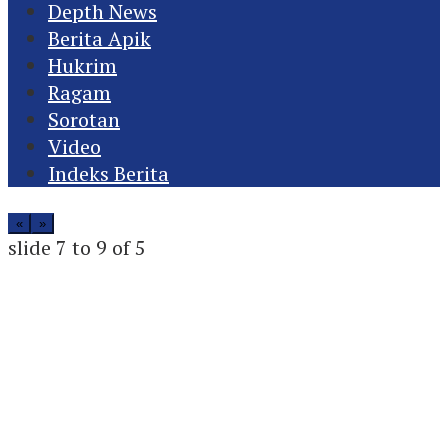
Depth News
Berita Apik
Hukrim
Ragam
Sorotan
Video
Indeks Berita
«
»
slide
7 to 9
of 5