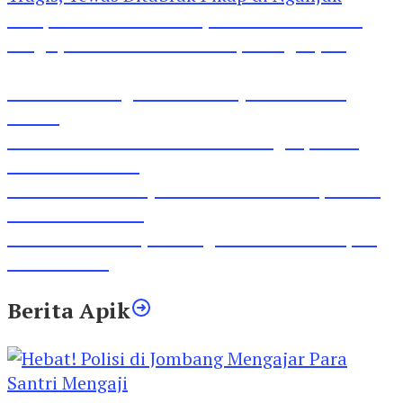
Pesepeda Pancal dan Pejalan Kaki Bernasib
Tragis, Tewas Ditabrak Pikap di Nganjuk
Inilah Lirik Lagu ‘Ibuku’ Karya AKP Moch
Mukid
Video Rilis Polsek Kediri Kota Ungkap 5747
Butil Pil Dobel L
Video Gelora Penyambutan AHY di Rapimnas
Partai Demokrat
Viral Video Adu Jotos Tiga Wanita Di Simpang
Lima Gumul
Berita Apik