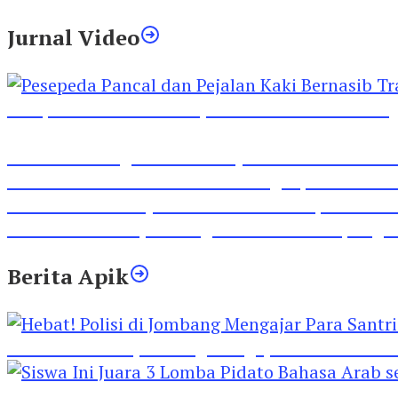
Jurnal Video
Pesepeda Pancal dan Pejalan Kaki Bernasib Tra
Inilah Lirik Lagu ‘Ibuku’ Karya AKP Moch Mukid
Video Rilis Polsek Kediri Kota Ungkap 5747 Butil
Video Gelora Penyambutan AHY di Rapimnas Pa
Viral Video Adu Jotos Tiga Wanita Di Simpang
Berita Apik
Hebat! Polisi di Jombang Mengajar Para Santri 
Siswa Ini Juara 3 Lomba Pidato Bahasa Arab se