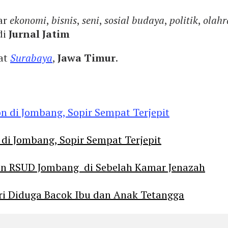
ar
ekonomi
,
bisnis
,
seni
,
sosial budaya
,
politik
,
olahr
di
Jurnal Jatim
yat
Surabaya
,
Jawa Timur
.
 di Jombang, Sopir Sempat Terjepit
an RSUD Jombang di Sebelah Kamar Jenazah
diri Diduga Bacok Ibu dan Anak Tetangga