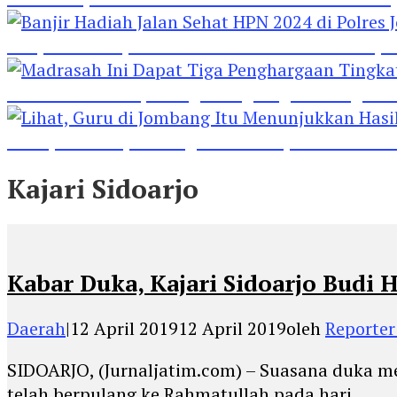
Banjir Hadiah Jalan Sehat HPN 2024 di Polres 
Madrasah Ini Dapat Tiga Penghargaan Tingkat
Lihat, Guru di Jombang Itu Menunjukkan Hasil P
Kajari Sidoarjo
Kabar Duka, Kajari Sidoarjo Budi 
Daerah
|
12 April 2019
12 April 2019
oleh
Reporter
SIDOARJO, (Jurnaljatim.com) – Suasana duka men
telah berpulang ke Rahmatullah pada hari