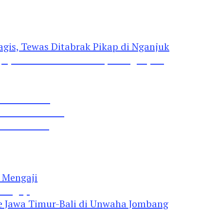
gis, Tewas Ditabrak Pikap di Nganjuk
 Pil Dobel L
rtai Demokrat
 Lima Gumul
Mengaji
 Jawa Timur-Bali di Unwaha Jombang