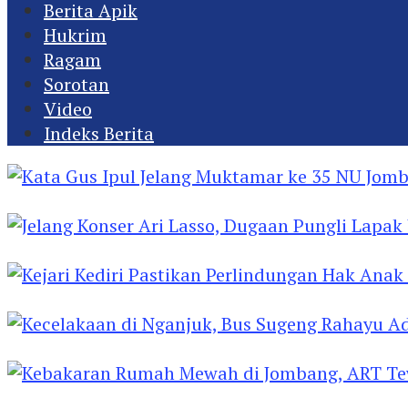
Berita Apik
Hukrim
Ragam
Sorotan
Video
Indeks Berita
Kata Gus Ipul Jelang Muktamar ke 35 NU Jomba
Jelang Konser Ari Lasso, Dugaan Pungli Lapak U
Kejari Kediri Pastikan Perlindungan Hak Anak 
Kecelakaan di Nganjuk, Bus Sugeng Rahayu Ad
Kebakaran Rumah Mewah di Jombang, ART Tew