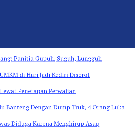
ng: Panitia Gupuh, Suguh, Lungguh
MKM di Hari Jadi Kediri Disorot
Lewat Penetapan Perwalian
u Banteng Dengan Dump Truk, 4 Orang Luka
as Diduga Menghirup Asap