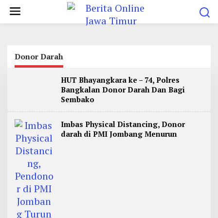
L
e
w
a
t
Donor Darah
i
HUT Bhayangkara ke – 74, Polres
k
Bangkalan Donor Darah Dan Bagi
e
Sembako
k
o
Imbas Physical Distancing, Donor
n
darah di PMI Jombang Menurun
t
e
n