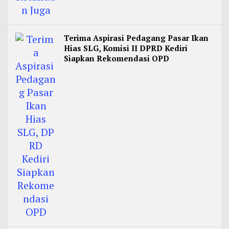
i
m
u
r
Terima Aspirasi Pedagang Pasar Ikan
Hias SLG, Komisi II DPRD Kediri
Siapkan Rekomendasi OPD