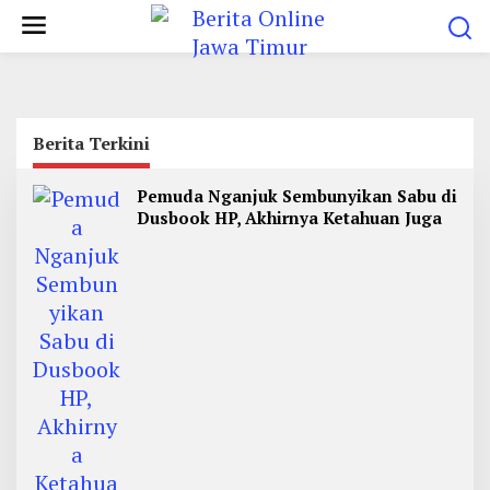
L
e
w
a
t
Berita Terkini
i
k
B
Pemuda Nganjuk Sembunyikan Sabu di
e
e
Dusbook HP, Akhirnya Ketahuan Juga
r
k
i
t
o
a
n
O
n
t
l
i
e
n
n
e
J
a
w
a
T