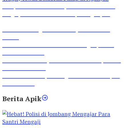
Pesepeda Pancal dan Pejalan Kaki Bernasib
Tragis, Tewas Ditabrak Pikap di Nganjuk
Inilah Lirik Lagu ‘Ibuku’ Karya AKP Moch
Mukid
Video Rilis Polsek Kediri Kota Ungkap 5747
Butil Pil Dobel L
Video Gelora Penyambutan AHY di Rapimnas
Partai Demokrat
Viral Video Adu Jotos Tiga Wanita Di Simpang
Lima Gumul
Berita Apik