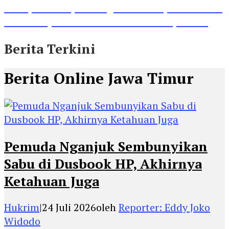
Lihat, Guru di Jombang Itu Menunjukkan Hasil
Prestasinya di Kancah Internasional, Keren!
Berita Terkini
Berita Online Jawa Timur
Pemuda Nganjuk Sembunyikan
Sabu di Dusbook HP, Akhirnya
Ketahuan Juga
Hukrim
|
24 Juli 2026
oleh
Reporter: Eddy Joko
Widodo