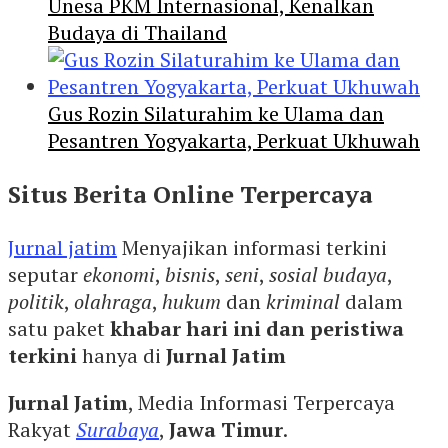
Unesa PKM Internasional, Kenalkan
Budaya di Thailand
Gus Rozin Silaturahim ke Ulama dan
Pesantren Yogyakarta, Perkuat Ukhuwah
Situs Berita Online Terpercaya
Jurnal jatim
Menyajikan informasi terkini
seputar
ekonomi
,
bisnis
,
seni
,
sosial budaya
,
politik
,
olahraga
,
hukum
dan
kriminal
dalam
satu paket
khabar hari ini dan peristiwa
terkini
hanya di
Jurnal Jatim
Jurnal Jatim
, Media Informasi Terpercaya
Rakyat
Surabaya
,
Jawa Timur
.