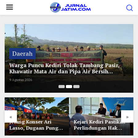
L
e
w
a
t
i
k
Daerah
e
Warga Puncu Kediri Tolak Tambang Pasir,
k
Khawatir Mata Air dan Pipa Air Bersih
o
Terancam
9 Agustus 2026
n
t
e
n
«
»
Jelang Konser Ari
Kejari Kediri Pastikan
Lasso, Dugaan Pungli
Perlindungan Hak
Lapak UMKM di Hari
Anak Lewat Penetapan