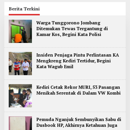
Jadi Kediri Disorot
Perwalian
Berita Terkini
B
Warga Tunggorono Jombang
e
Ditemukan Tewas Tergantung di
r
Kamar Kos, Begini Kata Polisi
i
t
a
O
n
Insiden Penjaga Pintu Perlintasan KA
l
Mengkreng Kediri Tertidur, Begini
i
Kata Wagub Emil
n
e
J
a
w
Kediri Cetak Rekor MURI, 53 Pasangan
a
Menikah Serentak di Dalam VW Kombi
T
i
m
u
r
Pemuda Nganjuk Sembunyikan Sabu di
Dusbook HP, Akhirnya Ketahuan Juga