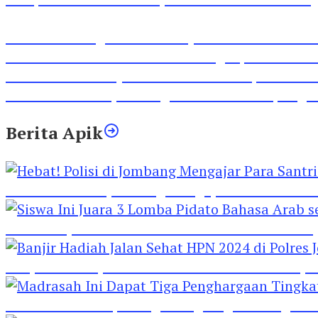
Inilah Lirik Lagu ‘Ibuku’ Karya AKP Moch Mukid
Video Rilis Polsek Kediri Kota Ungkap 5747 Butil
Video Gelora Penyambutan AHY di Rapimnas Pa
Viral Video Adu Jotos Tiga Wanita Di Simpang
Berita Apik
Hebat! Polisi di Jombang Mengajar Para Santri 
Siswa Ini Juara 3 Lomba Pidato Bahasa Arab se
Banjir Hadiah Jalan Sehat HPN 2024 di Polres 
Madrasah Ini Dapat Tiga Penghargaan Tingkat