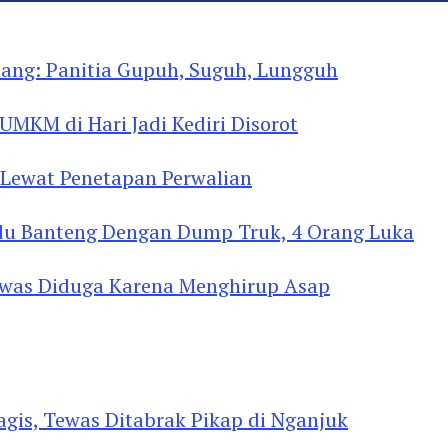
 Yogyakarta, Perkuat Ukhuwah
ng: Panitia Gupuh, Suguh, Lungguh
MKM di Hari Jadi Kediri Disorot
Lewat Penetapan Perwalian
u Banteng Dengan Dump Truk, 4 Orang Luka
as Diduga Menghirup Asap
gis, Tewas Ditabrak Pikap di Nganjuk