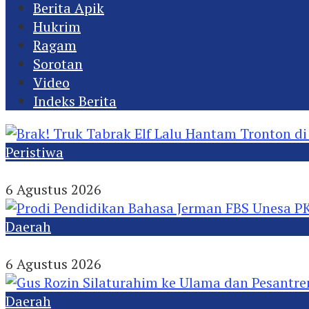
Berita Apik
Hukrim
Ragam
Sorotan
Video
Indeks Berita
Peristiwa
Brak! Truk Tabrak Elf Lalu Hantam Tronton di J
6 Agustus 2026
Daerah
Prodi Pendidikan Bahasa Jerman FBS Unesa PKM
6 Agustus 2026
Daerah