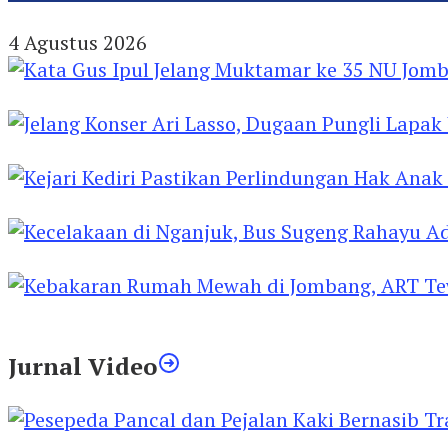
Gus Rozin Silaturahim ke Ulama dan Pesantren
4 Agustus 2026
Kata Gus Ipul Jelang Muktamar ke 35 NU Jomba
Jelang Konser Ari Lasso, Dugaan Pungli Lapak U
Kejari Kediri Pastikan Perlindungan Hak Anak 
Kecelakaan di Nganjuk, Bus Sugeng Rahayu Ad
Kebakaran Rumah Mewah di Jombang, ART Tew
Jurnal Video
Pesepeda Pancal dan Pejalan Kaki Bernasib Tra