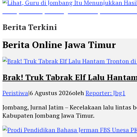
Lihat, Guru di Jombang Itu Menunjukkan Hasil P
Berita Terkini
Berita Online Jawa Timur
Brak! Truk Tabrak Elf Lalu Hanta
Peristiwa
|
6 Agustus 2026
oleh
Reporter: Jbg1
Jombang, Jurnal Jatim – Kecelakaan lalu lintas
Kabupaten Jombang Jawa Timur.