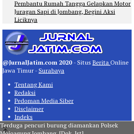
Pembantu Rumah Tangga Gelapkan Motor
Juragan Sapi di Jombang, Begini Aksi
Liciknya
@JurnalJatim.com 2020
- Situs
Berita
Online
Jawa Timur -
Surabaya
Tentang Kami
Redaksi
Pedoman Media Siber
Disclaimer
Indeks
Terduga pencuri burung diamankan Polsek
Mojoagung Jombang. [Dok. Ist]