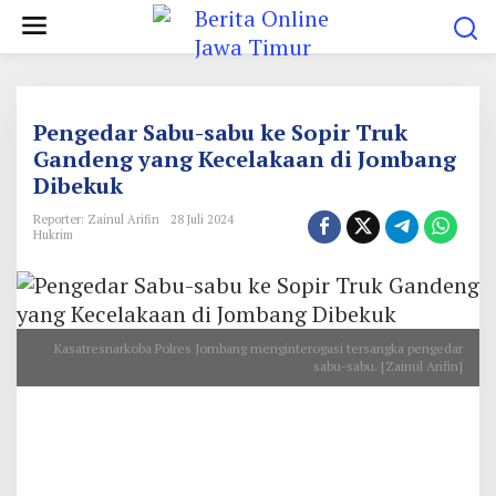
L
e
w
a
t
Pengedar Sabu-sabu ke Sopir Truk
i
Gandeng yang Kecelakaan di Jombang
Dibekuk
k
e
Reporter: Zainul Arifin
28 Juli 2024
Hukrim
k
o
n
t
Kasatresnarkoba Polres Jombang menginterogasi tersangka pengedar
e
sabu-sabu. [Zainul Arifin]
n