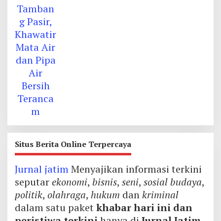
Situs Berita Online Terpercaya
Jurnal jatim
Menyajikan informasi terkini
seputar
ekonomi
,
bisnis
,
seni
,
sosial budaya
,
politik
,
olahraga
,
hukum
dan
kriminal
dalam satu paket
khabar hari ini dan
peristiwa terkini
hanya di
Jurnal Jatim