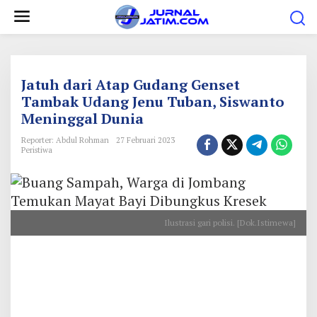
L
e
w
a
t
Jatuh dari Atap Gudang Genset
i
Tambak Udang Jenu Tuban, Siswanto
Meninggal Dunia
k
e
Reporter: Abdul Rohman
27 Februari 2023
Peristiwa
k
o
n
t
Ilustrasi gari polisi. [Dok.Istimewa]
e
n