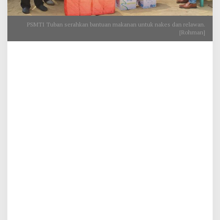
PSMTI Tuban serahkan bantuan makanan untuk nakes dan relawan.
[Rohman]