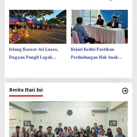
35 NU di Jombang Hampir
Berikut Filosofinya
Rampung
Jelang Konser Ari Lasso,
Kejari Kediri Pastikan
Dugaan Pungli Lapak
Perlindungan Hak Anak
UMKM di Hari Jadi Kediri
Lewat Penetapan Perwalian
Disorot
Berita Hari Ini