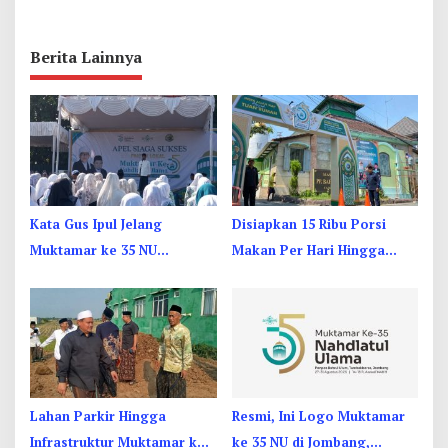
Berita Lainnya
Kata Gus Ipul Jelang
Disiapkan 15 Ribu Porsi
Muktamar ke 35 NU
Makan Per Hari Hingga
Jombang: Panitia Gupuh,
Dapur Umum di Muktamar
Suguh, Lungguh
ke 35 NU Jombang
Lahan Parkir Hingga
Resmi, Ini Logo Muktamar
Infrastruktur Muktamar ke
ke 35 NU di Jombang,