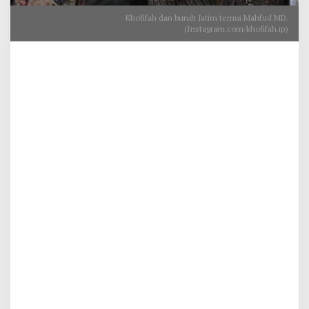
Khofifah dan buruh Jatim temui Mahfud MD.
(Instagram.com/khofifah.ip)