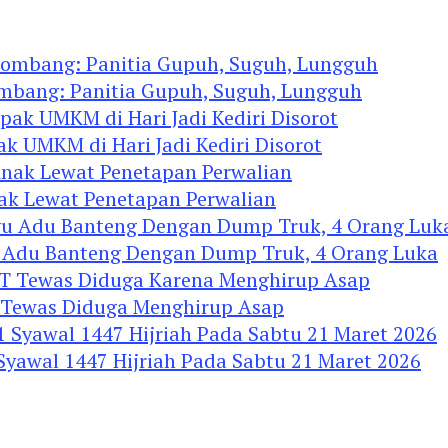
ombang: Panitia Gupuh, Suguh, Lungguh
ak UMKM di Hari Jadi Kediri Disorot
nak Lewat Penetapan Perwalian
u Adu Banteng Dengan Dump Truk, 4 Orang Luka
Tewas Diduga Menghirup Asap
 Syawal 1447 Hijriah Pada Sabtu 21 Maret 2026