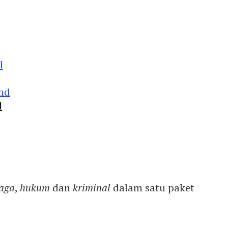
d
aga
,
hukum
dan
kriminal
dalam satu paket