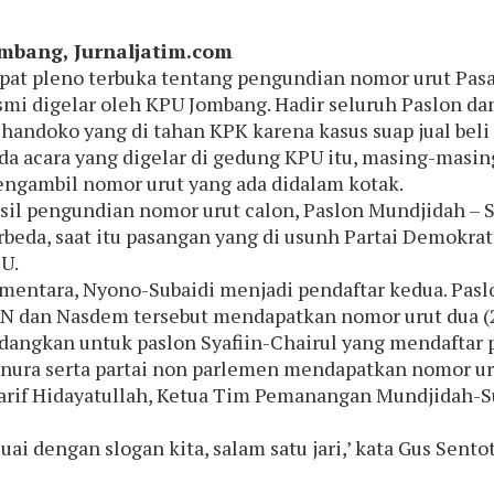
mbang, Jurnaljatim.com
pat pleno terbuka tentang pengundian nomor urut Pasa
smi digelar oleh KPU Jombang. Hadir seluruh Paslon d
handoko yang di tahan KPK karena kasus suap jual beli 
da acara yang digelar di gedung KPU itu, masing-masi
ngambil nomor urut yang ada didalam kotak.
sil pengundian nomor urut calon, Paslon Mundjidah – 
rbeda, saat itu pasangan yang di usunh Partai Demokra
U.
mentara, Nyono-Subaidi menjadi pendaftar kedua. Paslon
N dan Nasdem tersebut mendapatkan nomor urut dua (2
dangkan untuk paslon Syafiin-Chairul yang mendaftar 
nura serta partai non parlemen mendapatkan nomor urut
arif Hidayatullah, Ketua Tim Pemanangan Mundjidah-
ai dengan slogan kita, salam satu jari,’ kata Gus Sentot