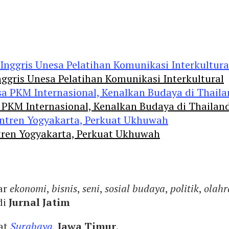
ggris Unesa Pelatihan Komunikasi Interkultural
 PKM Internasional, Kenalkan Budaya di Thailan
tren Yogyakarta, Perkuat Ukhuwah
ar
ekonomi
,
bisnis
,
seni
,
sosial budaya
,
politik
,
olahr
di
Jurnal Jatim
yat
Surabaya
,
Jawa Timur
.