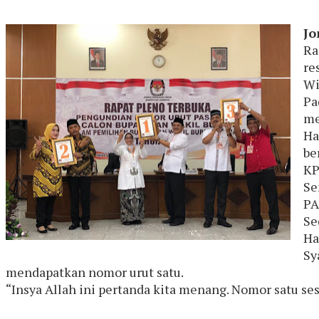
Jo
Ra
re
Wi
Pa
me
Ha
be
KP
Se
PA
Se
Ha
Sy
mendapatkan nomor urut satu.
“Insya Allah ini pertanda kita menang. Nomor satu sesu