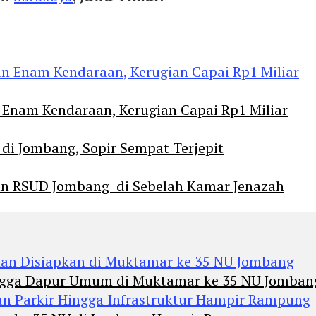
Enam Kendaraan, Kerugian Capai Rp1 Miliar
 di Jombang, Sopir Sempat Terjepit
an RSUD Jombang di Sebelah Kamar Jenazah
Hingga Dapur Umum di Muktamar ke 35 NU Jomban