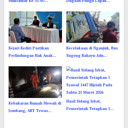
Muktamar ke 35 NU
Dugaan Pungli Lapak
Jombang: Panitia Gupuh,
UMKM di Hari Jadi Kediri
Suguh, Lungguh
Disorot
Kejari Kediri Pastikan
Kecelakaan di Nganjuk, Bus
Perlindungan Hak Anak
Sugeng Rahayu Adu
Lewat Penetapan Perwalian
Banteng Dengan Dump
Truk, 4 Orang Luka
Hasil Sidang Isbat,
Kebakaran Rumah Mewah di
Pemerintah Tetapkan 1
Jombang, ART Tewas
Syawal 1447 Hijriah Pada
Diduga Menghirup Asap
Sabtu 21 Maret 2026