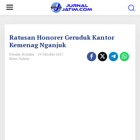
L
e
w
a
t
Ratusan Honorer Geruduk Kantor
i
Kemenag Nganjuk
k
Penulis: Redaksi
19 Oktober 2017
e
News Terkini
k
o
n
t
e
n